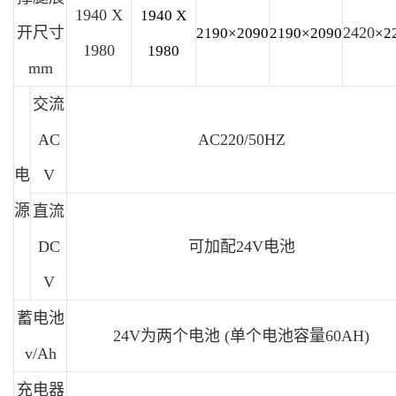
1940 X
1940 X
开尺寸
2420
2190×
2090
2190×
2090
×2
1980
1980
mm
交流
AC
AC220/50HZ
电
V
源
直流
DC
可加配24V电池
V
蓄电池
24V为两个电池 (单个电池容量60AH)
v/Ah
充电器