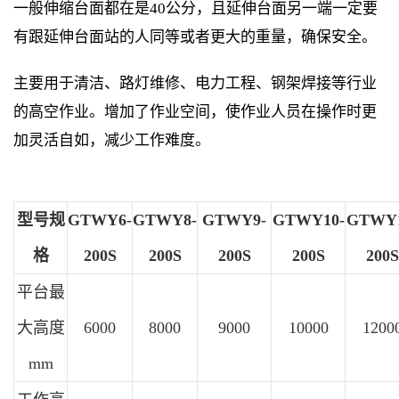
一般伸缩台面都在是40公分，且延伸台面另一端一定要
有跟延伸台面站的人同等或者更大的重量，确保安全。
主要用于清洁、路灯维修、电力工程、钢架焊接等行业
的高空作业。增加了作业空间，使作业人员在操作时更
加灵活自如，减少工作难度。
型号规
GTWY6-
GTWY8-
GTWY9-
GTWY10-
GTWY1
格
200S
200S
200S
200S
200S
平台最
大高度
6000
8000
9000
10000
1200
mm