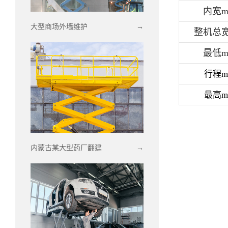
内宽m
大型商场外墙维护
→
整机总宽
最低m
行程m
最高m
内蒙古某大型药厂翻建
→