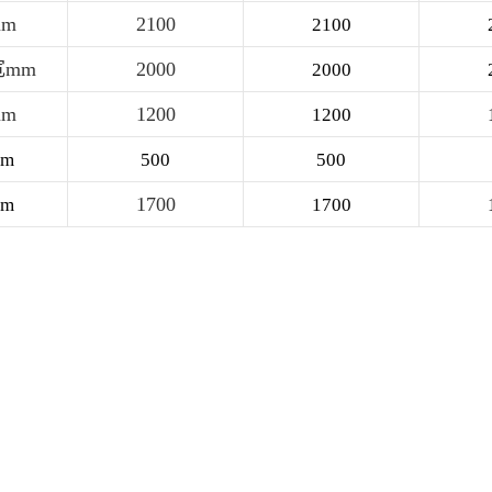
m
2100
2100
mm
2000
2000
m
1200
1200
m
500
500
1700
m
1700