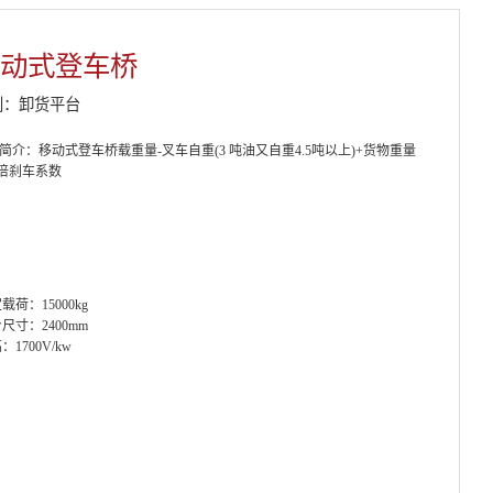
动式登车桥
别：卸货平台
简介：移动式登车桥载重量-叉车自重(3 吨油又自重4.5吨以上)+货物重量
.4倍刹车系数
载荷：15000kg
台尺寸：2400mm
：1700V/kw