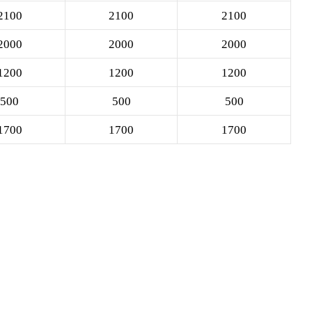
2100
2100
2100
2000
2000
2000
1200
1200
1200
500
500
500
1700
1700
1700