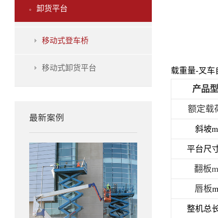
卸货平台

移动式登车桥
移动式卸货平台
载重量-叉车自
产品
额定载荷
最新案例
斜坡m
平台尺寸
翻板m
唇板
整机总长