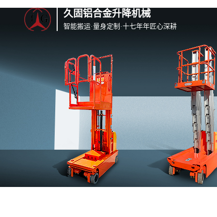
久固铝合金升降机械
智能搬运·量身定制·十七年年匠心深耕