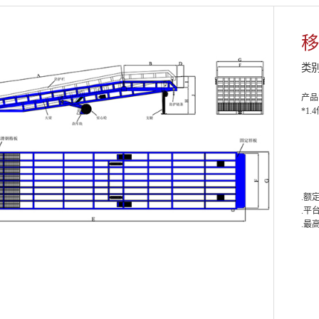
移
类
产品
*1
.额定
.平
.最高